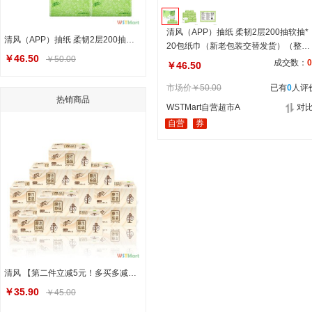
清风（APP）抽纸 柔韧2层200抽软抽*
清风（APP）抽纸 柔韧2层200抽软抽*20包纸巾（新老包装交替发货）（整箱售卖）
20包纸巾（新老包装交替发货）（整箱
￥46.50
￥50.00
售卖）
成交数：
0
￥46.50
市场价
￥50.00
已有
0
人评
热销商品
WSTMart自营超市A
对
自营
券
清风 【第二件立减5元！多买多减！】抽纸原木纯品纸抽卫生纸3层餐巾纸共12包面巾纸家用纸巾抽纸
￥35.90
￥45.00