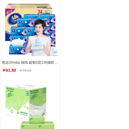
维达(Vinda) 抽纸 超韧3层130抽软抽*24包纸巾(小规格) 整箱销售
￥61.80
￥70.00