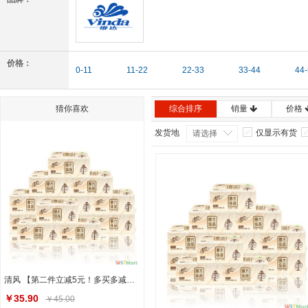
维达
价格：
0-11
11-22
22-33
33-44
44
猜你喜欢
综合排序
销量
价格
发货地
仅显示有货
请选择
清风 【第二件立减5元！多买多减！】抽纸原木纯品纸抽卫生纸3层餐巾纸共12包面巾纸家用纸巾抽纸
￥35.90
￥45.00