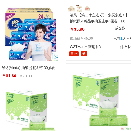
清风 【第二件立减5元！多买多减！】
抽纸原木纯品纸抽卫生纸3层餐巾纸共1
2包面巾纸家用纸巾抽纸
成交数：
1
￥35.90
市场价
￥45.00
已有
1
人评
WSTMart自营超市A
对
自营
券
维达(Vinda) 抽纸 超韧3层130抽软抽*24包纸巾(小规格) 整箱销售
￥61.80
￥70.00