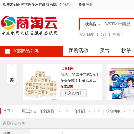
欢迎来到商淘软件多用户商城系统
请 登录
|
免费注册
搜
商品
WSTMart
|
b2c
|
多商户
团购活动
预售
秒杀
全部商品分类
已售1件
清风 【第二件立减5元！
多买多减！】抽纸原木
纯品纸抽卫生纸3层餐巾
￥35.90
纸共12包面巾纸家用纸
加入购物车
巾抽纸
首页
>
>
>
厨卫清洁、纸制用品
纸制品
软包抽纸
商品筛选条件
品牌：