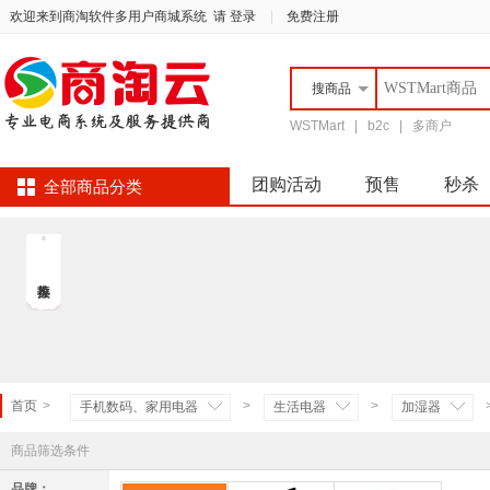
欢迎来到商淘软件多用户商城系统
请 登录
|
免费注册
搜
商品
WSTMart
|
b2c
|
多商户
团购活动
预售
秒杀
全部商品分类
首页
>
>
>
手机数码、家用电器
生活电器
加湿器
商品筛选条件
品牌：