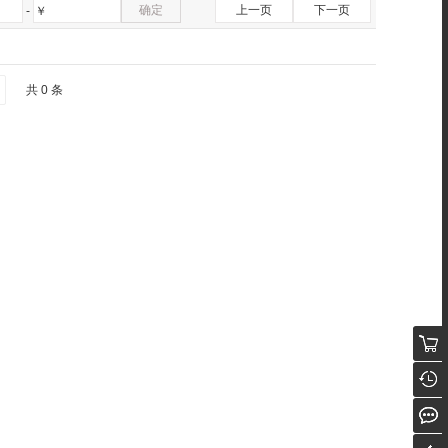
确定
上一页
下一页
-
￥
共 0 条