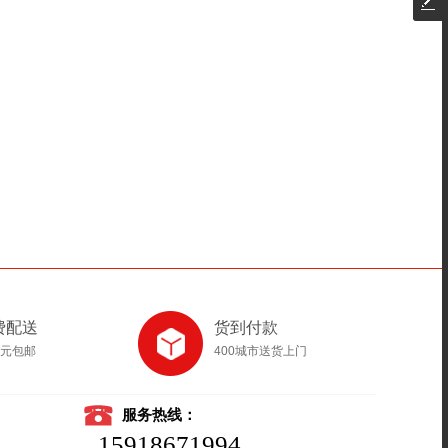
费配送
货到付款
8元包邮
400城市送货上门
服务热线：
15918671994