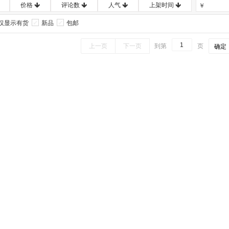
价格
评论数
人气
上架时间
￥
仅显示有货
新品
包邮
上一页
下一页
到第
页
确定