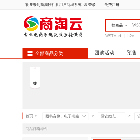
欢迎来到商淘软件多用户商城系统
请 登录
|
免费注册
搜
商品
WSTMart
|
b2c
团购活动
预售
全部商品分类
首页
>
>
>
图书音像、电子书籍
经管励志
商品筛选条件