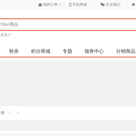
◇
我的订单
|
手机商城
|
关注我们
|
|
多商户
秒杀
积分商城
专题
领券中心
分销商品
>
管理