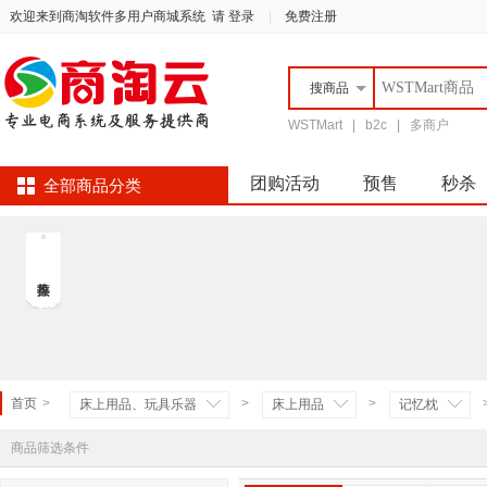
欢迎来到商淘软件多用户商城系统
请 登录
|
免费注册
搜
商品
WSTMart
|
b2c
|
多商户
团购活动
预售
秒杀
全部商品分类
首页
>
>
>
床上用品、玩具乐器
床上用品
记忆枕
商品筛选条件